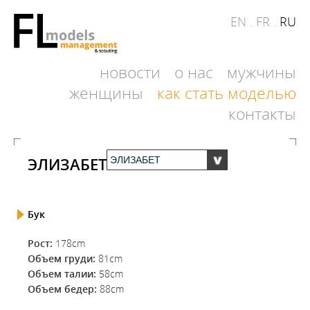
EN
.
FR
.
RU
новости
о нас
мужчины
женщины
как стать моделью
контакты
ЭЛИЗАБЕТ
Бук
Рост:
178cm
Объем груди:
81cm
Объем талии:
58cm
Объем бедер:
88cm