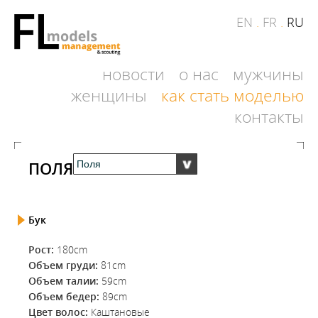
EN
.
FR
.
RU
новости
о нас
мужчины
женщины
как стать моделью
контакты
ПОЛЯ
Бук
Рост:
180cm
Объем груди:
81cm
Объем талии:
59cm
Объем бедер:
89cm
Цвет волос:
Каштановые