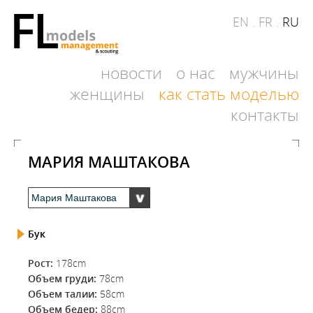
EN
.
FR
.
RU
новости
о нас
мужчины
женщины
как стать моделью
контакты
МАРИЯ МАШТАКОВА
Бук
Рост:
178cm
Объем груди:
78cm
Объем талии:
58cm
Объем бедер:
88cm