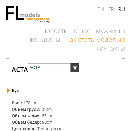
EN
.
FR
.
RU
новости
о нас
мужчины
женщины
как стать моделью
контакты
АСТА
Бук
Рост:
178cm
Объем груди:
81cm
Объем талии:
63cm
Объем бедер:
90cm
Цвет волос:
Темно-русые